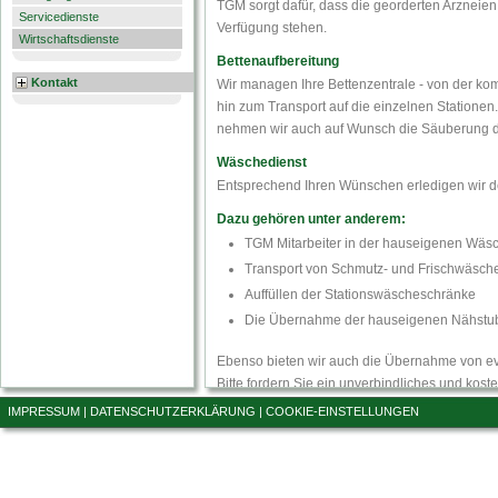
TGM sorgt dafür, dass die georderten Arzneien 
Servicedienste
Verfügung stehen.
Wirtschaftsdienste
Bettenaufbereitung
Kontakt
Wir managen Ihre Bettenzentrale - von der komp
hin zum Transport auf die einzelnen Stationen
nehmen wir auch auf Wunsch die Säuberung de
Wäschedienst
Entsprechend Ihren Wünschen erledigen wir 
Dazu gehören unter anderem:
TGM Mitarbeiter in der hauseigenen Wäsc
Transport von Schmutz- und Frischwäsch
Auffüllen der Stationswäscheschränke
Die Übernahme der hauseigenen Nähstu
Ebenso bieten wir auch die Übernahme von eve
Bitte fordern Sie ein unverbindliches und kost
IMPRESSUM
|
DATENSCHUTZERKLÄRUNG
|
COOKIE-EINSTELLUNGEN