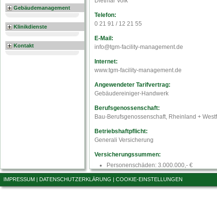
Dietmar Volk
Gebäudemanagement
Telefon:
0 21 91 / 12 21 55
Klinikdienste
E-Mail:
Kontakt
info@tgm-facility-management.de
Internet:
www.tgm-facility-management.de
Angewendeter Tarifvertrag:
Gebäudereiniger-Handwerk
Berufsgenossenschaft:
Bau-Berufsgenossenschaft, Rheinland + West
Betriebshaftpflicht:
Generali Versicherung
Versicherungssummen:
Personenschäden: 3.000.000,- €
Almählichkeits- u. Abwasserschäden: 500.
IMPRESSUM
|
DATENSCHUTZERKLÄRUNG
|
COOKIE-EINSTELLUNGEN
Schlüsselschäden: 15.000,- €