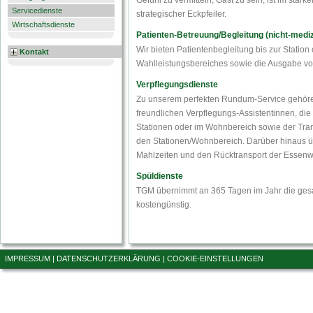
Gefühl zu vermitteln, Gast zu sein, ist im st
Servicedienste
strategischer Eckpfeiler.
Wirtschaftsdienste
Patienten-Betreuung/Begleitung (nicht-mediz
Wir bieten Patientenbegleitung bis zur Statio
Kontakt
Wahlleistungsbereiches sowie die Ausgabe vo
Verpflegungsdienste
Zu unserem perfekten Rundum-Service gehöre
freundlichen Verpflegungs-Assistentinnen, die
Stationen oder im Wohnbereich sowie der Tran
den Stationen/Wohnbereich. Darüber hinaus ü
Mahlzeiten und den Rücktransport der Essenw
Spüldienste
TGM übernimmt an 365 Tagen im Jahr die gesam
kostengünstig.
IMPRESSUM
|
DATENSCHUTZERKLÄRUNG
|
COOKIE-EINSTELLUNGEN